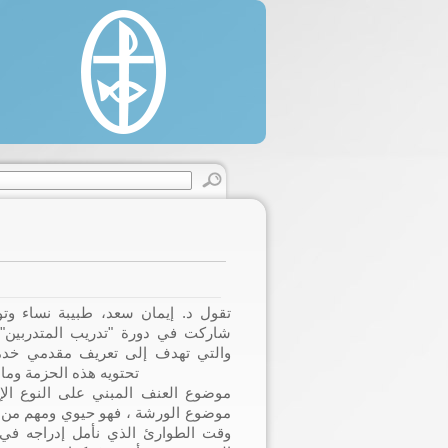
estine, 22/330 Said Al'as Street, Rimal.
 (0) 8 2860146 / 2822595.
 (0) 8 2866331.
cgaza.org.
تقول د. إيمان سعد، طبيبة نساء وتو
شاركت في دورة "تدريب المتدربين" 
تحتويه هذه الحزمة وما
موضوع الورشة ، فهو حيوي ومهم من نا
وقت الطوارئ الذي نأمل إدراجه في