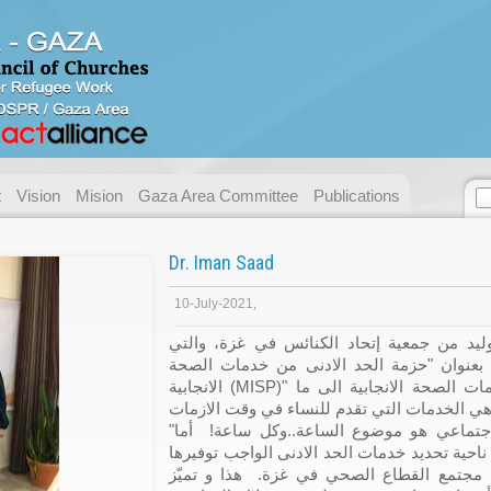
Contact us
Address:
Gaza - Pal
P.O. Box:
49 Gaza.
Telephone:
+ 972/970
t
Vision
Mision
Gaza Area Committee
Publications
Fax:
+ 972/970
E-mail:
necc@nec
Dr. Iman Saad
Name:
10-July-2021,
Email:
ليد من جمعية إتحاد الكنائس في غزة، والتي
بعنوان "حزمة الحد الادنى من خدمات الصحة
Messege :
الانجابية (MISP)" والتي تهدف إلى تعريف مقدمي خدمات الصحة الانجابية الى ما
هي الخدمات التي تقدم للنساء في وقت الازمات
"موضوع العنف المبني على النوع الإجتماعي هو موضوع الساعة..وكل ساعة! أما
حية تحديد خدمات الحد الادنى الواجب توفيرها
 مجتمع القطاع الصحي في غزة. هذا و تميّز