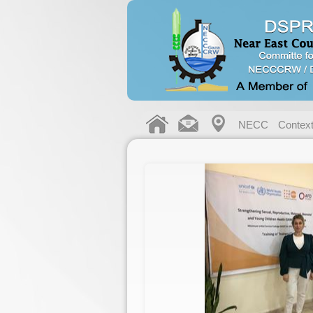
NECC
Contex