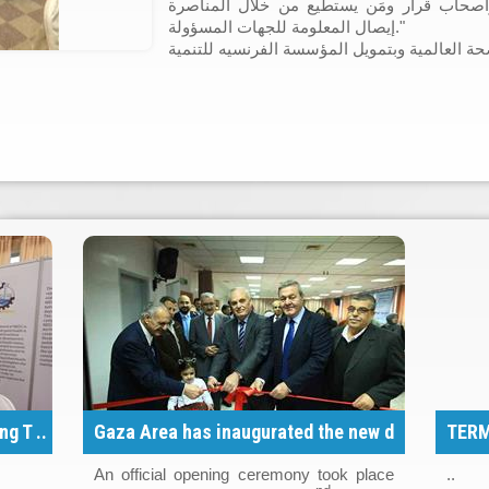
أصحاب قرار ومَن يستطيع من خلال المناصرة
إيصال المعلومة للجهات المسؤولة."
ة العالمية وبتمويل المؤسسة الفرنسيه للتنمية
g T ..
Gaza Area has inaugurated the new d
TERM
..
An official opening ceremony took place
..